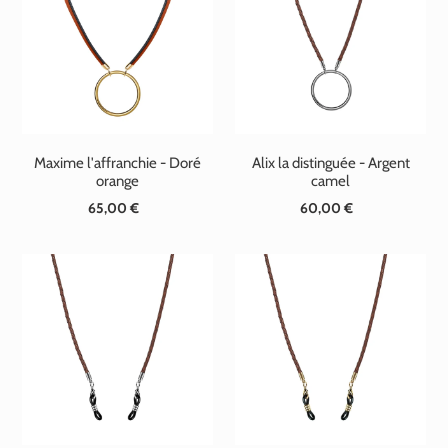
t
i
o
n
Maxime l'affranchie - Doré
Alix la distinguée - Argent
:
orange
camel
65,00 €
Prix
60,00 €
Prix
normal
normal