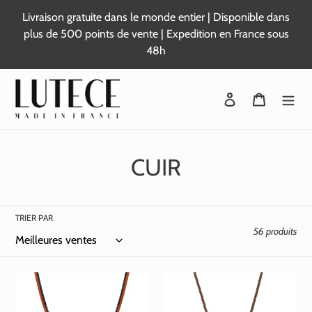
Passer
Livraison gratuite dans le monde entier | Disponible dans
au
plus de 500 points de vente | Expedition en France sous
contenu
48h
Se connecter
Panier
C
CUIR
o
l
TRIER PAR
56 produits
l
e
c