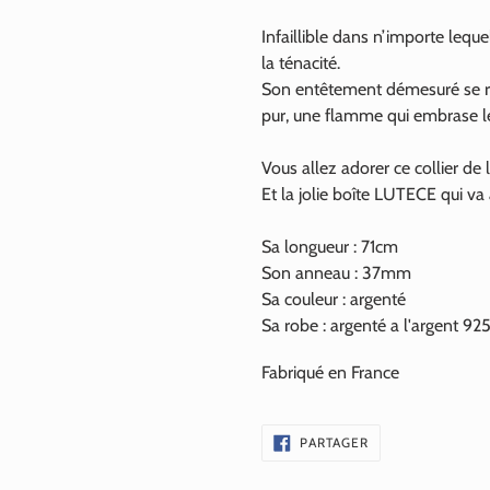
Infaillible dans n’importe leq
la ténacité.
Son entêtement démesuré se 
pur, une flamme qui embrase le
Vous allez adorer ce collier de l
Et la jolie boîte LUTECE qui va
Sa longueur : 71cm
Son anneau : 37mm
Sa couleur : argenté
Sa robe : argenté a l'argent 
Fabriqué en France
PARTAGER
PARTAGER
SUR
FACEBOOK