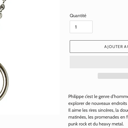
Quantité
AJOUTER A
Ajout
d'un
Philippe c’est le genre d’homme
produit
explorer de nouveaux endroits q
à
Il aime les rires sincères, la 
votre
matinées, les promenades en fo
panier
punk rock et du heavy metal.