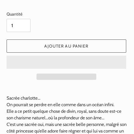
normal
Quantité
AJOUTER AU PANIER
Ajout
d'un
Sacrée charlotte…
produit
On pourrait se perdre en elle comme dans un océan infini.
à
Elle a ce petit quelque chose de divin, royal, sans doute est-ce
votre
son charisme naturel…où la profondeur de son âme…
panier
C’est une sacrée oui, mais une sacrée belle personne, malgré son
côté princesse qu’elle adore faire régner et qui lui va comme un