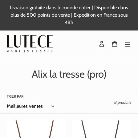
Passer
Livraison gratuite dans le monde entier | Disponible dans
au
plus de 500 points de vente | Expedition en France sous
contenu
48h
Se connecter
Panier
C
Alix la tresse (pro)
o
l
TRIER PAR
8 produits
l
e
c