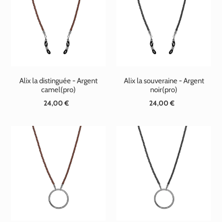
t
i
o
n
Alix la distinguée - Argent
Alix la souveraine - Argent
:
camel(pro)
noir(pro)
24,00 €
Prix
24,00 €
Prix
normal
normal