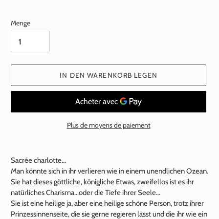
Preis
Menge
IN DEN WARENKORB LEGEN
Plus de moyens de paiement
Hinzufügen
eines
Sacrée charlotte...
Produkts
Man könnte sich in ihr verlieren wie in einem unendlichen Ozean.
zu
Sie hat dieses göttliche, königliche Etwas, zweifellos ist es ihr
Ihrem
natürliches Charisma...oder die Tiefe ihrer Seele...
Warenkorb
Sie ist eine heilige ja, aber eine heilige schöne Person, trotz ihrer
Prinzessinnenseite, die sie gerne regieren lässt und die ihr wie ein