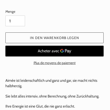
Preis
Menge
IN DEN WARENKORB LEGEN
Plus de moyens de paiement
Hinzufügen
eines
Aimée ist leidenschaftlich und ganz und gar, sie macht nichts
Produkts
halbherzig.
zu
Ihrem
Sie lebt alles intensiv, ohne Berechnung, ohne Zurückhaltung.
Warenkorb
Ihre Energie ist eine Glut, die nie ganz erlischt.