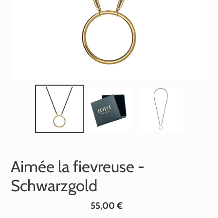
Aimée la fievreuse -
Schwarzgold
Normaler
55,00 €