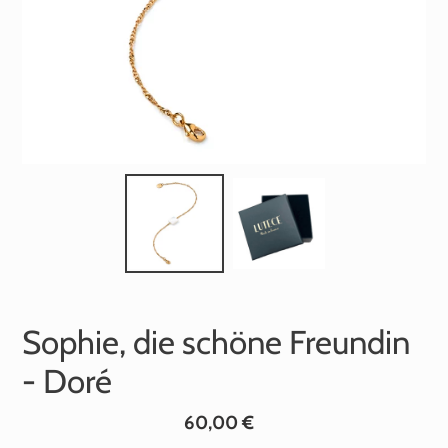
Sophie, die schöne Freundin
- Doré
Normaler
60,00 €