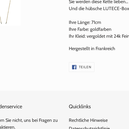
Sie werden diese Kette lieben...
Und die hübsche LUTECE-Box, 
Ihre Länge: 71cm
Ihre Farbe: goldfarben
Ihr Kleid: vergoldet mit
24k
Fei
Hergestellt in Frankreich
AUF
TEILEN
FACEBOOK
TEILEN
denservice
Quicklinks
n Sie nicht, uns bei Fragen zu
Rechtliche Hinweise
ktieren.
Datenschutzrichtlinie