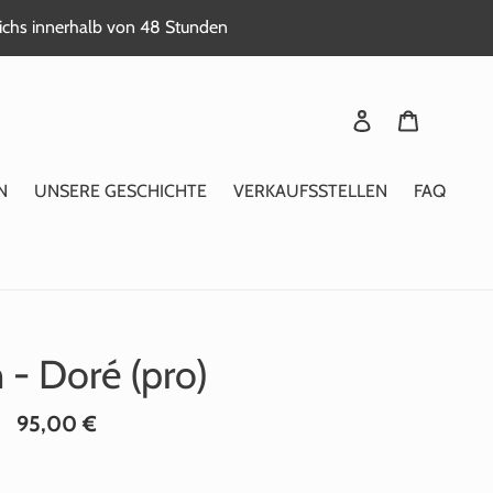
reichs innerhalb von 48 Stunden
Sich anmelden
Warenkor
N
UNSERE GESCHICHTE
VERKAUFSSTELLEN
FAQ
 - Doré (pro)
Normaler
95,00 €
Preis