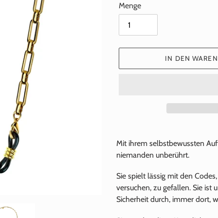
Menge
IN DEN WARE
Hinzufügen
eines
Mit ihrem selbstbewussten Auf
Produkts
niemanden unberührt.
zu
Ihrem
Sie spielt lässig mit den Codes
Warenkorb
versuchen, zu gefallen. Sie ist 
Sicherheit durch, immer dort, w