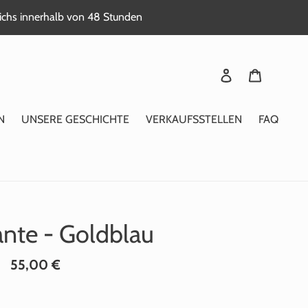
reichs innerhalb von 48 Stunden
Sich anmelden
Warenkor
N
UNSERE GESCHICHTE
VERKAUFSSTELLEN
FAQ
lante - Goldblau
Normaler
55,00 €
Preis