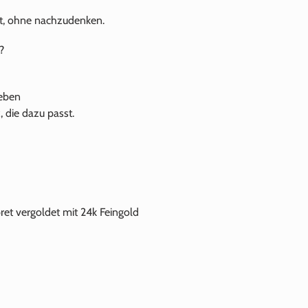
gt, ohne nachzudenken.
?
ieben
die dazu passt.
pret vergoldet mit
24k
Feingold