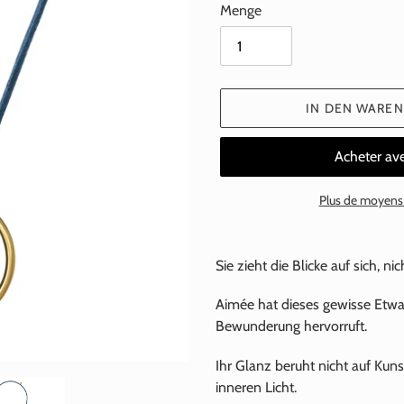
Menge
IN DEN WARE
Plus de moyens
Hinzufügen
eines
Sie zieht die Blicke auf sich, ni
Produkts
zu
Aimée hat dieses gewisse Etwas
Ihrem
Bewunderung hervorruft.
Warenkorb
Ihr Glanz beruht nicht auf Ku
inneren Licht.